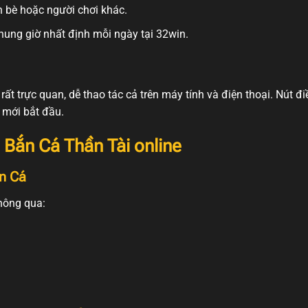
 bè hoặc người chơi khác.
khung giờ nhất định mỗi ngày tại 32win.
rất trực quan, dễ thao tác cả trên máy tính và điện thoại. Nút đi
i mới bắt đầu.
 Bắn Cá Thần Tài online
ắn Cá
hông qua: