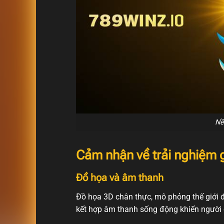
Nề
Cảm nhận về trải nghiệm 
Đồ họa và âm thanh
Đồ họa 3D chân thực, mô phỏng thế giới đ
kết hợp âm thanh sống động khiến người 