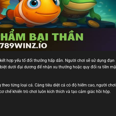
kết hợp yếu tố đổi thưởng hấp dẫn. Người chơi sẽ sử dụng đạn
c biệt dưới đại dương để nhận xu thưởng hoặc quy đổi ra tiền mặ
theo từng loại cá. Càng tiêu diệt cá có độ hiếm cao, người chơi
 chế khiến trò chơi luôn kích thích và tạo cảm giác hồi hộp.