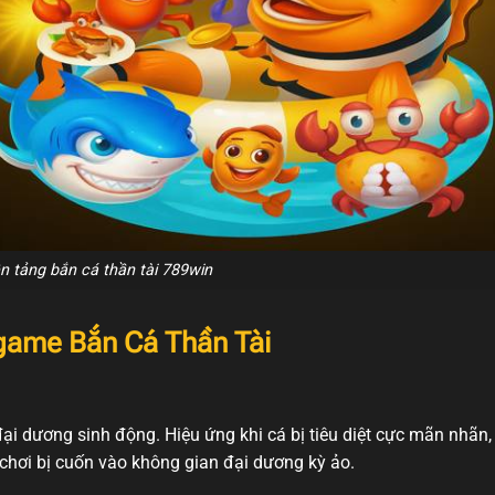
n tảng bắn cá thần tài 789win
game Bắn Cá Thần Tài
ại dương sinh động. Hiệu ứng khi cá bị tiêu diệt cực mãn nhãn,
chơi bị cuốn vào không gian đại dương kỳ ảo.