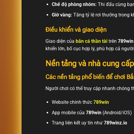
Chế độ phòng nhóm:
Thi đấu cùng bạn
Giờ vàng:
Tăng tỷ lệ rơi thưởng trong 
Điều khiển và giao diện
Giao diện của
bắn cá thần tài
trên
789win
khiển lớn, bố cục hợp lý, phù hợp cả ngườ
Nền tảng và nhà cung cấp
Các nền tảng phổ biến để chơi B
Người chơi có thể truy cập nhanh chóng t
Website chính thức
789win
App mobile của
789win
(Android/iOS)
Trang liên kết uy tín như
789winz.io