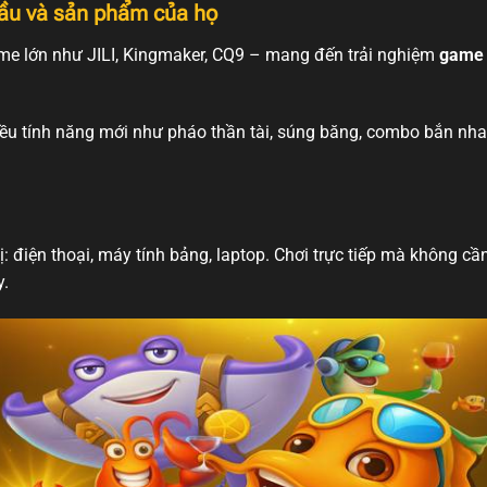
đầu và sản phẩm của họ
me lớn như JILI, Kingmaker, CQ9 – mang đến trải nghiệm
game
ều tính năng mới như pháo thần tài, súng băng, combo bắn nh
bị: điện thoại, máy tính bảng, laptop. Chơi trực tiếp mà không cầ
y.