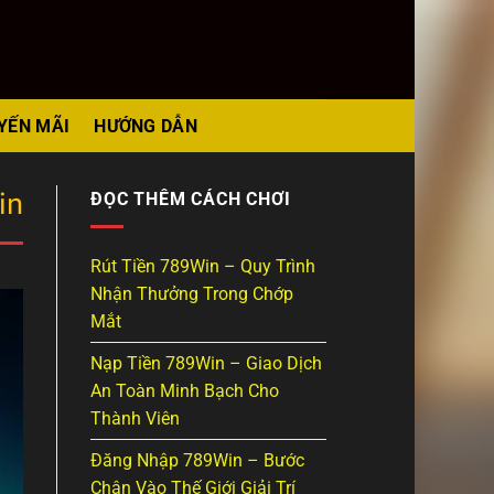
YẾN MÃI
HƯỚNG DẪN
in
ĐỌC THÊM CÁCH CHƠI
Rút Tiền 789Win – Quy Trình
Nhận Thưởng Trong Chớp
Mắt
Nạp Tiền 789Win – Giao Dịch
An Toàn Minh Bạch Cho
Thành Viên
Đăng Nhập 789Win – Bước
Chân Vào Thế Giới Giải Trí